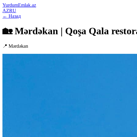
YurdumEmlak.az
AZ
RU
←
Назад
🏡 Mərdəkan | Qoşa Qala restor
📍
Mərdəkan