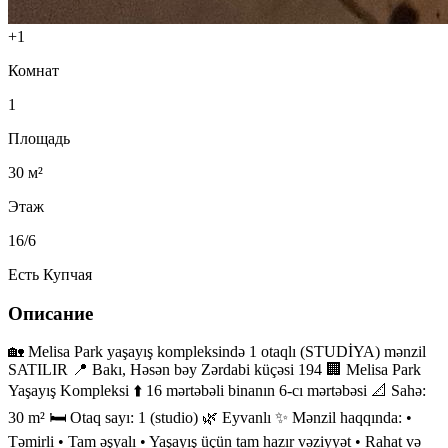
+
1
Комнат
1
Площадь
30
м²
Этаж
16/6
Есть Купчая
Описание
🏡 Melisa Park yaşayış kompleksində 1 otaqlı (STUDİYA) mənzil
SATILIR 📍 Bakı, Həsən bəy Zərdabi küçəsi 194 🏢 Melisa Park
Yaşayış Kompleksi ⬆️ 16 mərtəbəli binanın 6-cı mərtəbəsi 📐 Sahə:
30 m² 🛏 Otaq sayı: 1 (studio) 🌿 Eyvanlı ✨ Mənzil haqqında: •
Təmirli • Tam əşyalı • Yaşayış üçün tam hazır vəziyyət • Rahat və