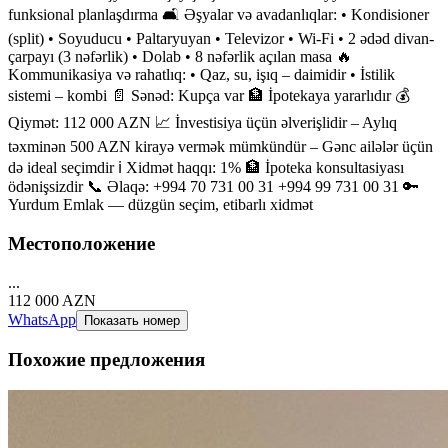
funksional planlaşdırma 🛋 Əşyalar və avadanlıqlar: • Kondisioner
(split) • Soyuducu • Paltaryuyan • Televizor • Wi-Fi • 2 ədəd divan-
çarpayı (3 nəfərlik) • Dolab • 8 nəfərlik açılan masa 🔥
Kommunikasiya və rahatlıq: • Qaz, su, işıq – daimidir • İstilik
sistemi – kombi 📄 Sənəd: Kupça var 🏦 İpotekaya yararlıdır 💰
Qiymət: 112 000 AZN 📈 İnvestisiya üçün əlverişlidir – Aylıq
təxminən 500 AZN kirayə vermək mümkündür – Gənc ailələr üçün
də ideal seçimdir ℹ️ Xidmət haqqı: 1% 🏦 İpoteka konsultasiyası
ödənişsizdir 📞 Əlaqə: +994 70 731 00 31 +994 99 731 00 31 🔑
Yurdum Emlak — düzgün seçim, etibarlı xidmət
Местоположение
...
112 000
AZN
WhatsApp
Показать номер
Похожие
предложения