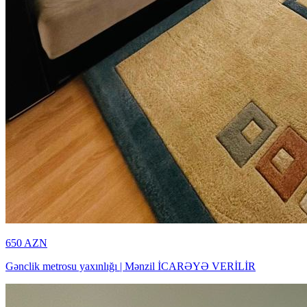
650
AZN
Gənclik metrosu yaxınlığı | Mənzil İCARƏYƏ VERİLİR