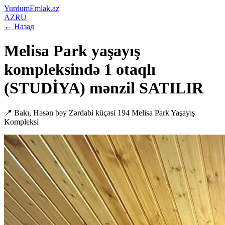
YurdumEmlak.az
AZ
RU
←
Назад
Melisa Park yaşayış
kompleksində 1 otaqlı
(STUDİYA) mənzil SATILIR
📍
Bakı, Həsən bəy Zərdabi küçəsi 194 Melisa Park Yaşayış
Kompleksi