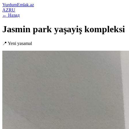
YurdumEmlak.az
AZ
RU
←
Назад
Jasmin park yaşayiş kompleksi
📍
Yeni yasamal