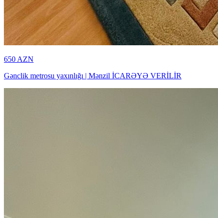
650
AZN
Gənclik metrosu yaxınlığı | Mənzil İCARƏYƏ VERİLİR