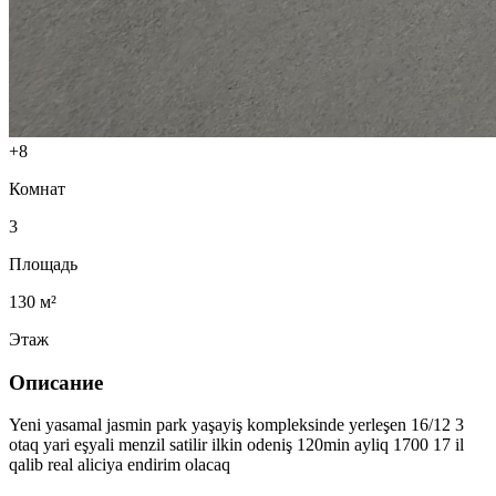
+
8
Комнат
3
Площадь
130
м²
Этаж
Описание
Yeni yasamal jasmin park yaşayiş kompleksinde yerleşen 16/12 3
otaq yari eşyali menzil satilir ilkin odeniş 120min ayliq 1700 17 il
qalib real aliciya endirim olacaq